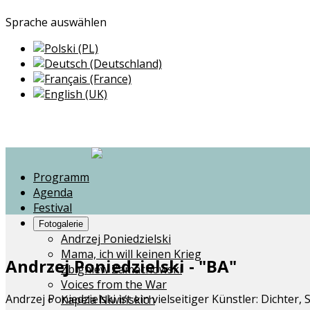
Sprache auswählen
Programm
Agenda
Festival
Fotogalerie
Andrzej Poniedzielski
Mama, ich will keinen Krieg
Andrzej Poniedzielski - "BA"
Zbigniew Zamachowski
Voices from the War
Andrzej Poniedzielski ist ein vielseitiger Künstler: Dichter,
Kapela Niwińskich