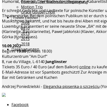
Humorist, Gitarrist, Drehbuchautor, Regisseur, Kabarettist.
Porträt(s) der Widerstandsbewegung
Motion Trio
Er schreibt Gedichte und Liedtexte für polnische Künstler 
Grace Gospel Choir
Theaterstücke. Bei dem polnischen Publikum ist er durch s
Frühere Editionen
Musikshows bekannt, und hat bis heute drei Alben mit eige
2008
Luxemburg präsentiert er seine neueste Show „BA“ mit de
2010
(Klarinette, Bassklarinette), Paweł Jabłoński (Klavier, Ak
2013
Górka (Kontrabass).
2015
2018
10.09.2022
Danksagungen
Beginn:
19.00
(Einlass 18.00)
Kulturzentrum "Am Dürf"
8, rue du Village, L-6140
Junglinster
Tickets 35 Euro / 40 Euro (auf dem Balkon)
online
zu kaufe
E-Mail-Adresse ist vor Spambots geschützt! Zur Anzeige mu
Bar mit Getränken und Kuchen
Andrzej Poniedzielski -
Elegancka piosenka o szczęściu
(Yo
Facebook