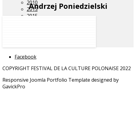
2010
Andrzej Poniedzielski
2013
2015
2018
Remerciements
Facebook
COPYRIGHT FESTIVAL DE LA CULTURE POLONAISE 2022
Responsive Joomla Portfolio Template designed by
GavickPro