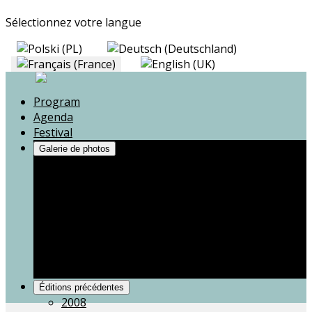
Sélectionnez votre langue
Program
Agenda
Festival
Galerie de photos
Andrzej Poniedzielski
Maman, je ne veux pas la guerre !
Zbigniew Zamachowski
Voices from the War
Kapela Niwińskich
Portrait(s) d’une résistance
Motion Trio
Grace Gospel Choir
Éditions précédentes
2008